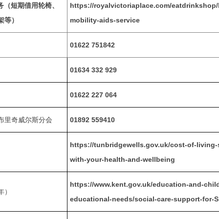
服务（短期借用轮椅、
https://royalvictoriaplace.com/eatdrinkshop/
架等）
mobility-aids-service
01622 751842
01634 332 929
01622 227 064
布里奇威尔斯分会
01892 559410
https://tunbridgewells.gov.uk/cost-of-living
with-your-health-and-wellbeing
https://www.kent.gov.uk/education-and-child
年）
educational-needs/social-care-support-for-