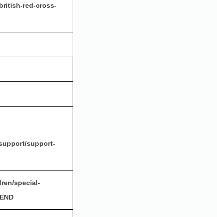
british-red-cross-
-support/support-
ren/special-
SEND